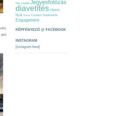
Jegyesfotózás
Vár
család
diavetítés
Utazás
Nyár
Creative
Naplemente
Duna
Engagement
olni,
KÉPFÉNYEZŐ @ FACEBOOK
, ami
INSTAGRAM
[instagram-feed]