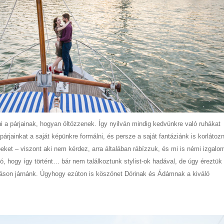
 a párjainak, hogyan öltözzenek. Így nyilván mindig kedvünkre való ruhákat
árjainkat a saját képünkre formálni, és persze a saját fantáziánk is korlátoz
eket – viszont aki nem kérdez, arra általában rábízzuk, és mi is némi izgal
 jó, hogy így történt… bár nem találkoztunk stylist-ok hadával, de úgy éreztük
tózáson járnánk. Úgyhogy ezúton is köszönet Dórinak és Ádámnak a kiváló