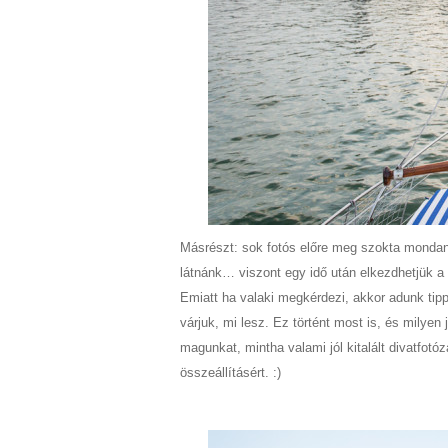
Másrészt: sok fotós előre meg szokta mondani
látnánk… viszont egy idő után elkezdhetjük a p
Emiatt ha valaki megkérdezi, akkor adunk tipp
várjuk, mi lesz. Ez történt most is, és milyen
magunkat, mintha valami jól kitalált divatfo
összeállításért. :)