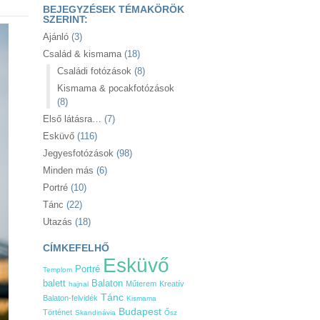
BEJEGYZÉSEK TÉMAKÖRÖK
SZERINT:
Ajánló
(3)
Család & kismama
(18)
Családi fotózások
(8)
Kismama & pocakfotózások
(8)
Első látásra…
(7)
Esküvő
(116)
Jegyesfotózások
(98)
Minden más
(6)
Portré
(10)
Tánc
(22)
Utazás
(18)
CÍMKEFELHŐ
Esküvő
Portré
Templom
Balaton
balett
Műterem
Kreatív
hajnal
Tánc
Balaton-felvidék
Kismama
Budapest
Történet
Skandinávia
Ősz