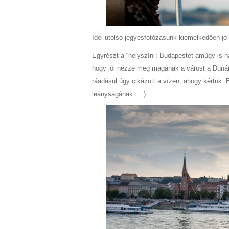
Idei utolsó jegyesfotózásunk kiemelkedően jó 
Egyrészt a “helyszín”: Budapestet amúgy is n
hogy jól nézze meg magának a várost a Dunáró
ráadásul úgy cikázott a vízen, ahogy kértük.
leányságának… :)