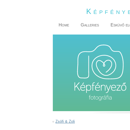
Képfény
Home
Galleries
Esküvő el
«
Zsófi & Zoli