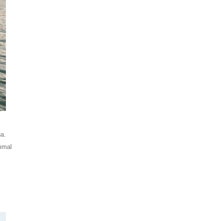
na.
ommal