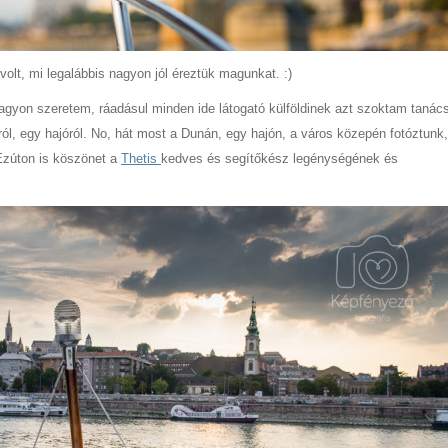
volt, mi legalábbis nagyon jól éreztük magunkat. :)
agyon szeretem, ráadásul minden ide látogató külföldinek azt szoktam tanács
l, egy hajóról. No, hát most a Dunán, egy hajón, a város közepén fotóztunk
 Ezúton is köszönet a
Thetis
kedves és segítőkész legénységének és