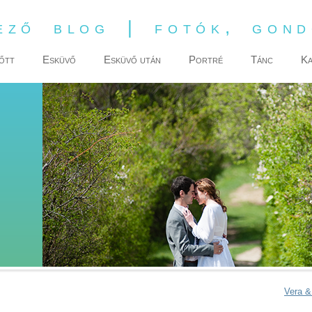
ező blog | fotók, gon
őtt
Esküvő
Esküvő után
Portré
Tánc
Ka
Vera &