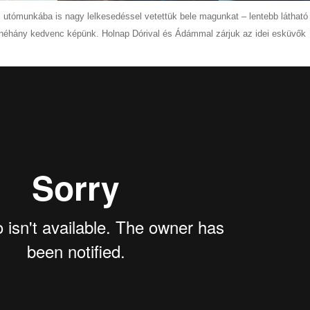
z utómunkába is nagy lelkesedéssel vetettük bele magunkat – lentebb látható
b néhány kedvenc képünk. Holnap Dórival és Ádámmal zárjuk az idei esküvők