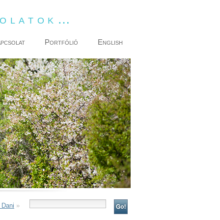
dolatok…
pcsolat
Portfólió
English
 Dani
»