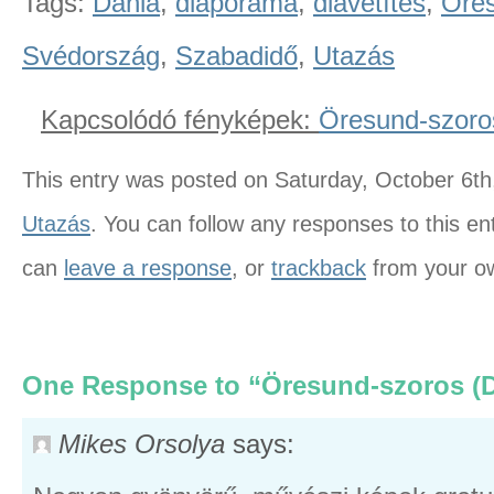
Tags:
Dánia
,
diaporáma
,
diavetítés
,
Öre
Svédország
,
Szabadidő
,
Utazás
Kapcsolódó fényképek:
Öresund-szoros
This entry was posted on Saturday, October 6th,
Utazás
. You can follow any responses to this e
can
leave a response
, or
trackback
from your ow
One Response to “Öresund-szoros (D
Mikes Orsolya
says: