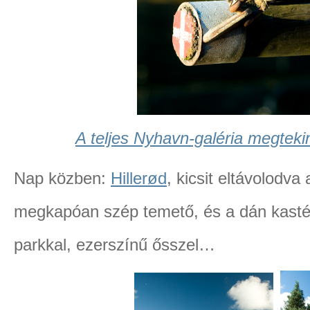
A teljes Nyhavn-galéria megtekin
Nap közben:
Hillerød
, kicsit eltávolodva
megkapóan szép temető, és a dán kastél
parkkal, ezerszínű ősszel…