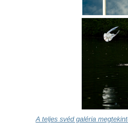
A teljes svéd galéria megtekint