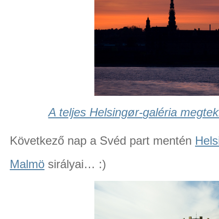
A teljes Helsingør-
galéria megteki
Következő nap a Svéd part mentén
Hels
Malmö
sirályai… :)