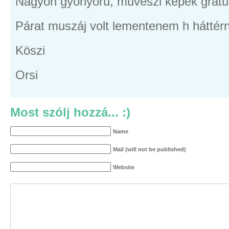
Nagyon gyönyörű, művészi képek gratul
Párat muszáj volt lementenem h háttér
Köszi
Orsi
Most szólj hozzá... :)
Name
Mail (will not be published)
Website