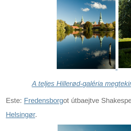
A teljes Hillerød-
galéria megtekin
Este:
Fredensborg
ot útbaejtve Shakespe
Helsingør
.