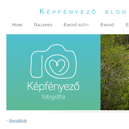
Képfényező blo
Home
Galleries
Esküvő előtt
Esküvő
E
«
Huvudskär