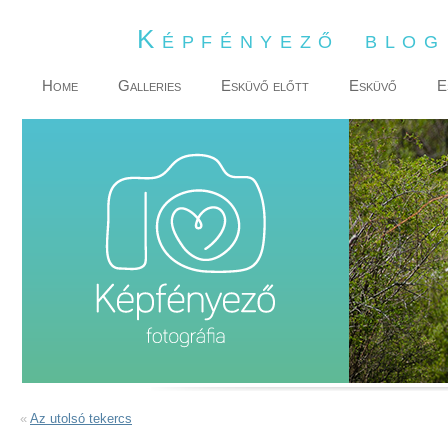
Képfényező blo
Home
Galleries
Esküvő előtt
Esküvő
E
«
Az utolsó tekercs