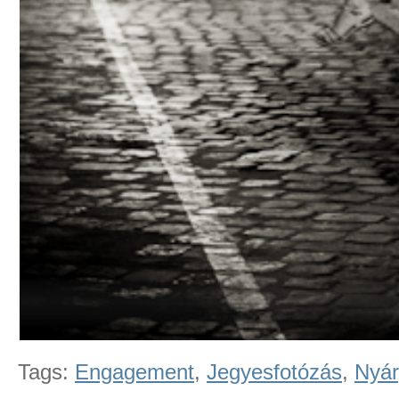
Tags:
Engagement
,
Jegyesfotózás
,
Nyár