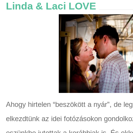
Linda & Laci LOVE
Ahogy hirtelen “beszökött a nyár”, de le
elkezdtünk az idei fotózásokon gondolk
eszünkbe jutottak a korábbiak is. És ekko