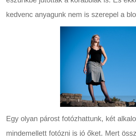
kedvenc anyagunk nem is szerepel a blo
Egy olyan párost fotózhattunk, két alkalo
mindemellett fotózni is jó őket. Mert öss