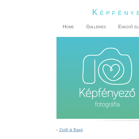
Képfény
Home
Galleries
Esküvő el
«
Zsófi & Basti