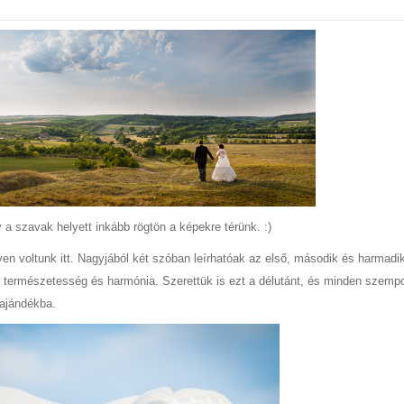
 a szavak helyett inkább rögtön a képekre térünk. :)
en voltunk itt. Nagyjából két szóban leírhatóak az első, második és harmadi
 természetesség és harmónia. Szerettük is ezt a délutánt, és minden szemp
 ajándékba.