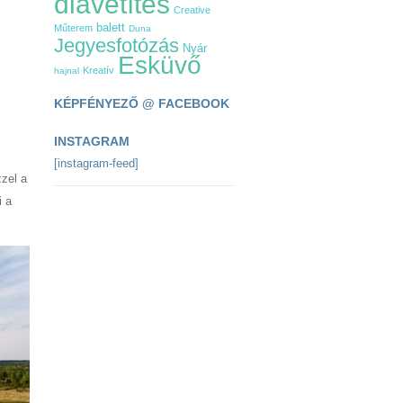
diavetítés
Creative
balett
Műterem
Duna
Jegyesfotózás
Nyár
Esküvő
Kreatív
hajnal
KÉPFÉNYEZŐ @ FACEBOOK
INSTAGRAM
[instagram-feed]
zel a
i a