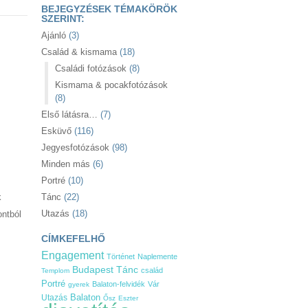
BEJEGYZÉSEK TÉMAKÖRÖK
SZERINT:
Ajánló
(3)
Család & kismama
(18)
Családi fotózások
(8)
Kismama & pocakfotózások
(8)
Első látásra…
(7)
Esküvő
(116)
Jegyesfotózások
(98)
Minden más
(6)
Portré
(10)
k
Tánc
(22)
Utazás
(18)
ontból
CÍMKEFELHŐ
Engagement
Történet
Naplemente
Tánc
Budapest
család
Templom
Portré
Balaton-felvidék
Vár
gyerek
Balaton
Utazás
Ősz
Eszter