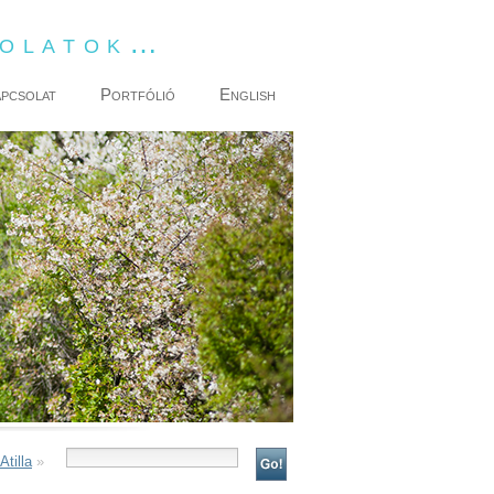
dolatok…
pcsolat
Portfólió
English
Atilla
»