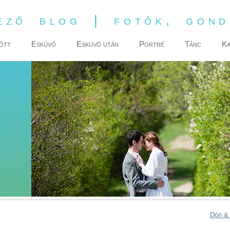
ező blog | fotók, gon
őtt
Esküvő
Esküvő után
Portré
Tánc
Ka
Dóri & 