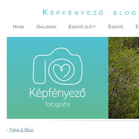
Képfényező blo
Home
Galleries
Esküvő előtt
Esküvő
E
«
Petra & Ricsi