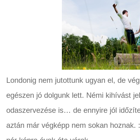
Londonig nem jutottunk ugyan el, de vég
egészen jó dolgunk lett. Némi kihívást je
odaszervezése is… de ennyire jól időzítet
aztán már végképp nem sokan hoznak. :) 