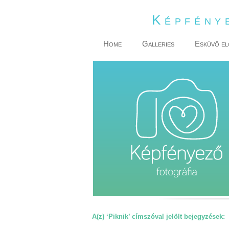
Képfény
Home
Galleries
Esküvő el
A(z) ‘Piknik’ címszóval jelölt bejegyzések: