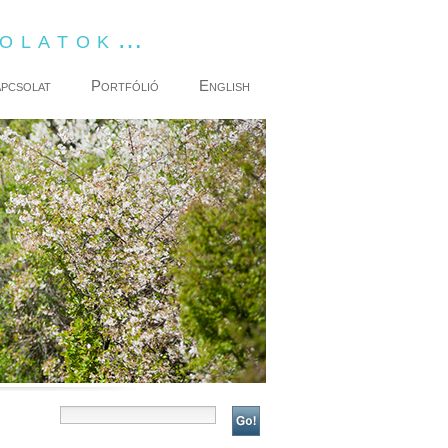
dolatok…
pcsolat
Portfólió
English