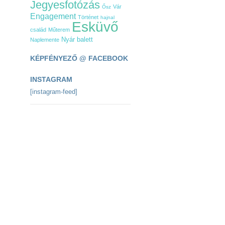
Jegyesfotózás
Vár
Ősz
Engagement
Történet
hajnal
Esküvő
család
Műterem
Nyár
balett
Naplemente
KÉPFÉNYEZŐ @ FACEBOOK
INSTAGRAM
[instagram-feed]