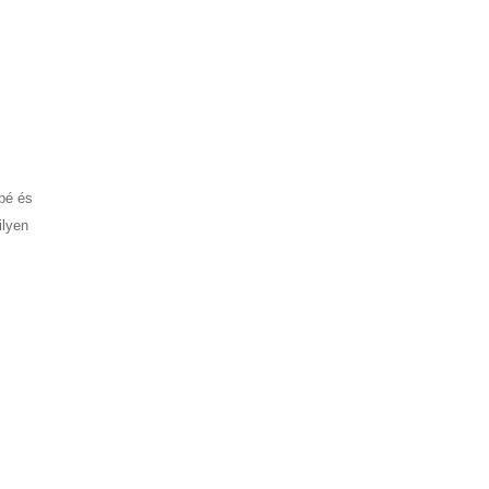
apé és
ilyen