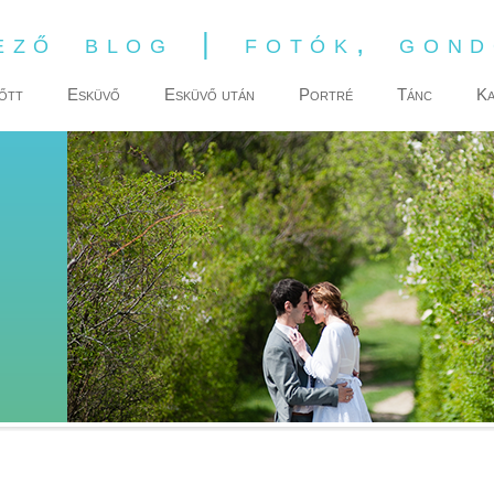
ező blog | fotók, gon
őtt
Esküvő
Esküvő után
Portré
Tánc
Ka