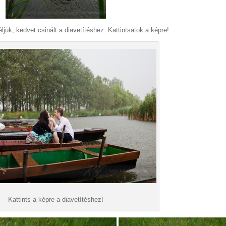
ük, kedvet csinált a diavetítéshez. Kattintsatok a képre!
Kattints a képre a diavetítéshez!