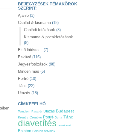
BEJEGYZÉSEK TÉMAKÖRÖK
SZERINT:
Ajánló
(3)
Család & kismama
(18)
Családi fotózások
(8)
Kismama & pocakfotózások
(8)
Első látásra…
(7)
Esküvő
(116)
Jegyesfotózások
(98)
Minden más
(6)
Portré
(10)
Tánc
(22)
Utazás
(18)
CÍMKEFELHŐ
etében
Budapest
Utazás
Templom
Pasarét
Tánc
Portré
Kreatív
Creative
Duna
diavetítés
természet
Balaton
Balaton-felvidék