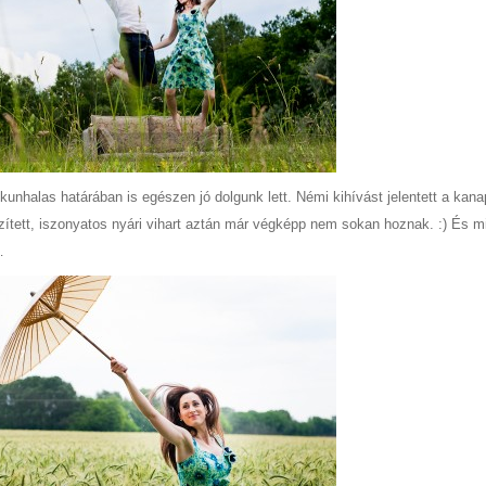
kunhalas határában is egészen jó dolgunk lett. Némi kihívást jelentett a kan
zített, iszonyatos nyári vihart aztán már végképp nem sokan hoznak. :) És m
…