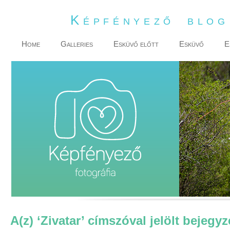
Képfényező blo
Home
Galleries
Esküvő előtt
Esküvő
E
A(z) ‘Zivatar’ címszóval jelölt bejegy