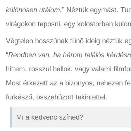
különösen utálom.
” Néztük egymást. Tu
virágokon taposni, egy kolostorban kül
Végtelen hosszúnak tűnő ideig néztük e
“
Rendben van, ha három találós kérdésre
hittem, rosszul hallok, vagy valami fil
Most érkezett az a bizonyos, nehezen fel
fürkésző, összehúzott tekintettel.
Mi a kedvenc színed?