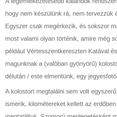
A legemlékezetesebb kalandok rendszeri
hogy nem készülünk rá, nem tervezzük 
Egyszer csak megérkezik, és sokszor m
most valami olyan történik, amire még s
például Vértesszentkereszten Katával és 
magunknak a (valóban gyönyörű) kolost
délután / este elmentünk, egy jegyesfotóz
A kolostort megtalálni sem volt egyszer
ismerik, kilométereket kellett az erdőben
megtaláltuk. Szomorú meglepetésként m