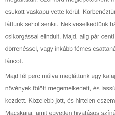
csukott vaskapu vette körül. Körbenéztün
láttunk sehol senkit. Nekiveselkedtünk
csikorgással elindult. Majd, alig pár cent
dörrenéssel, vagy inkább fémes csattaná
láncot.
Majd fél perc múlva megláttunk egy kala
növények fölött megemelkedett, és lassú
kezdett. Közelebb jött, és hirtelen eszem
Macskajaj, amit egyetlen hivatásos színé