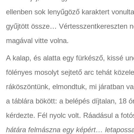
ellenben sok lenyűgöző karaktert vonultat
gyűjtött össze… Vértesszentkereszten ne
magával vitte volna.
A kalap, és alatta egy fürkésző, kissé u
fölényes mosolyt sejtető arc tehát közele
ráköszöntünk, elmondtuk, mi járatban vag
a táblára bökött: a belépés díjtalan, 18 ór
kérdezte. Fél nyolc volt. Ráadásul a fotós
hátára felmászna egy képért… letapossa 