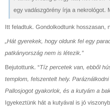
egy vadászgörény írja a nekrológot. M
Itt feladtuk. Gondolkodtunk hosszasan, n
„Hát gyerekek, hogy oldunk fel egy par
patkányország nem is létezik.”
Bejutottunk. “
Tíz percetek van, ebből hús
templom, felszentelt hely. Paráználko
Pallosjogot gyakorlok, és a kutyám a ba
Igyekeztünk hát a kutyával is jó viszony