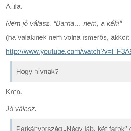
A lila.
Nem jó válasz. “
Barna… nem, a kék!”
(ha valakinek nem volna ismerős, akkor:
http://www.youtube.com/watch?v=HF3A9
Hogy hívnak?
Kata.
Jó válasz.
Patkányország „Négy láb, két farok” 