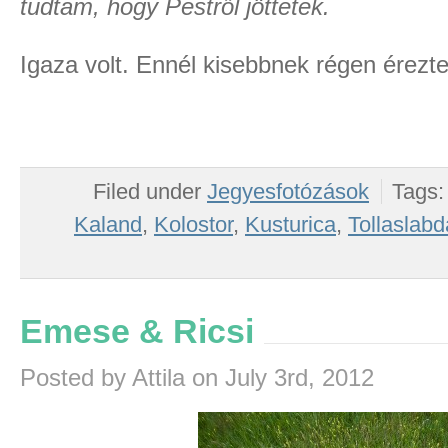
tudtam, hogy Pestről jöttetek.
Igaza volt. Ennél kisebbnek régen ére
Filed under
Jegyesfotózások
Tags
Kaland
,
Kolostor
,
Kusturica
,
Tollaslabd
Emese & Ricsi
Posted by Attila on July 3rd, 2012