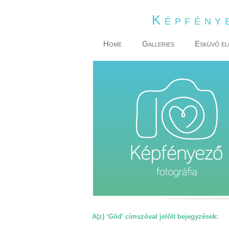
Képfény
Home
Galleries
Esküvő el
A(z) ‘Göd’ címszóval jelölt bejegyzések: