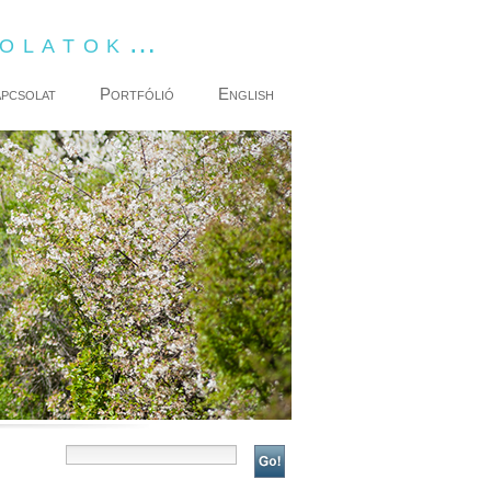
dolatok…
pcsolat
Portfólió
English