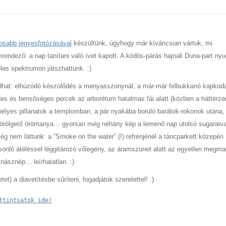
dosabb jegyesfotózásával
készültünk, úgyhogy már kíváncsian vártuk, mi
endező: a nap tanítani való ívet kapott. A ködös-párás hajnali Duna-part ny
éles spektrumon játszhattunk. :)
dhat: elhúzódó készülődés a menyasszonynál, a már-már felbukkanó kapkod
des és bensőséges percek az arborétum hatalmas fái alatt (közben a háttérze
élyes pillanatok a templomban, a pár nyakába boruló barátok-rokonok utána,
it törölgető örömanya… gyorsan még néhány kép a lemenő nap utolsó sugaraiva
ég nem láttunk: a “Smoke on the water” (!) refrénjénél a táncparkett közepén
sonló átéléssel léggitározó vőlegény, az áramszünet alatt az egyetlen megma
násznép… leírhatatlan. :)
t) a diavetítésbe sűríteni, fogadjátok szeretettel! :)
ttintsatok ide!