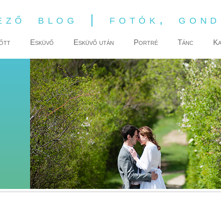
ező blog | fotók, gon
őtt
Esküvő
Esküvő után
Portré
Tánc
Ka