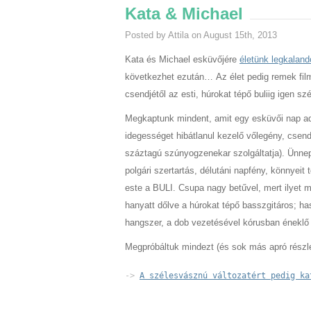
Kata & Michael
Posted by Attila on August 15th, 2013
Kata és Michael esküvőjére
életünk legkalan
következhet ezután… Az élet pedig remek filmr
csendjétől az esti, húrokat tépő buliig igen sz
Megkaptunk mindent, amit egy esküvői nap a
idegességet hibátlanul kezelő vőlegény, csen
száztagú szúnyogzenekar szolgáltatja). Ünnep
polgári szertartás, délutáni napfény, könnye
este a BULI. Csupa nagy betűvel, mert ilyet m
hanyatt dőlve a húrokat tépő basszgitáros; ha
hangszer, a dob vezetésével kórusban éneklő 
Megpróbáltuk mindezt (és sok más apró részlete
-> 
A szélesvásznú változatért pedig ka