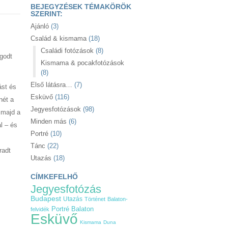
BEJEGYZÉSEK TÉMAKÖRÖK
SZERINT:
Ajánló
(3)
Család & kismama
(18)
Családi fotózások
(8)
ugodt
Kismama & pocakfotózások
(8)
Első látásra…
(7)
ást és
Esküvő
(116)
nét a
Jegyesfotózások
(98)
 majd a
Minden más
(6)
l – és
Portré
(10)
Tánc
(22)
radt
Utazás
(18)
CÍMKEFELHŐ
Jegyesfotózás
Budapest
Utazás
Történet
Balaton-
Balaton
Portré
felvidék
Esküvő
Kismama
Duna