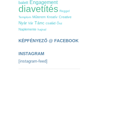
Engagement
balett
diavetítés
Reggel
Műterem
Kreatív
Creative
Templom
Tánc
Nyár
Vár
család
Ősz
Naplemente
hajnal
KÉPFÉNYEZŐ @ FACEBOOK
INSTAGRAM
[instagram-feed]