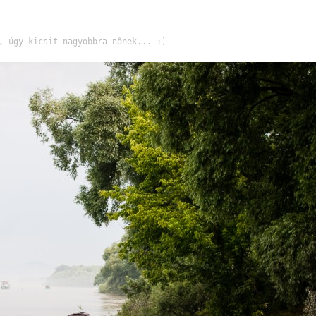
, úgy kicsit nagyobbra nőnek... :)