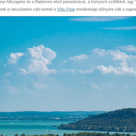
hanyi-félszigetre és a Balatonra néző panorámával, a környező szőlőkkel, egy 
nek is becsületére váló kerttel a
Villa Vitae
mindenképp előnyére vált a napna