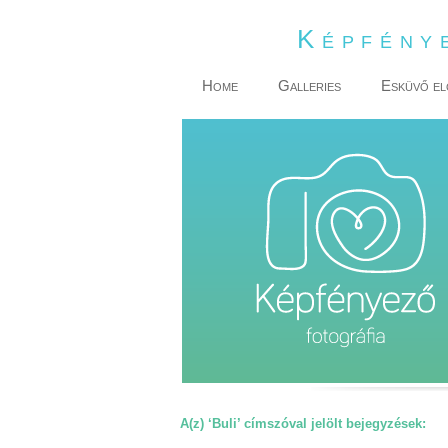
Képfény
Home
Galleries
Esküvő el
A(z) ‘Buli’ címszóval jelölt bejegyzések: