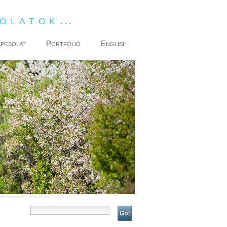
dolatok…
pcsolat
Portfólió
English