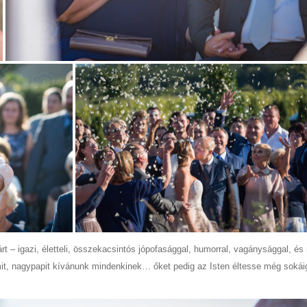
árt – igazi, életteli, összekacsintós jópofasággal, humorral, vagánysággal, é
mit, nagypapit kívánunk mindenkinek… őket pedig az Isten éltesse még sokái