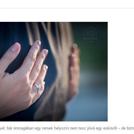
yel: bár önmagában egy remek helyszín nem tesz jóvá egy esküvőt – de biz