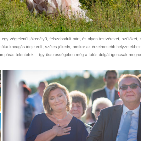
gy végtelenül jókedélyű, felszabadult párt, és olyan testvéreket, szülőket, 
móka-kacagás ideje volt, széles jókedv; amikor az érzelmesebb helyzetekhez
dóan párás tekintetek… így összességében még a fotós dolgát igencsak megne