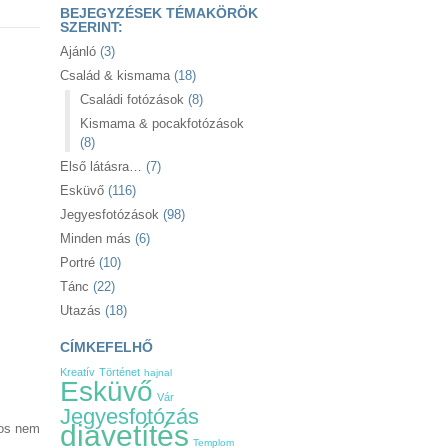
BEJEGYZÉSEK TÉMAKÖRÖK
SZERINT:
Ajánló
(3)
Család & kismama
(18)
Családi fotózások
(8)
Kismama & pocakfotózások
(8)
Első látásra…
(7)
Esküvő
(116)
Jegyesfotózások
(98)
Minden más
(6)
Portré
(10)
Tánc
(22)
Utazás
(18)
CÍMKEFELHŐ
Kreatív
Történet
hajnal
Esküvő
Vár
Jegyesfotózás
diavetítés
tos nem
Templom