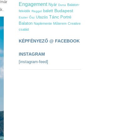
“már
Engagement
Nyár
Balaton-
Duna
k.
Budapest
balett
felvidék
Reggel
Tánc
Utazás
Portré
Eszter
Ősz
Balaton
Naplemente
Műterem
Creative
család
KÉPFÉNYEZŐ @ FACEBOOK
INSTAGRAM
[instagram-feed]