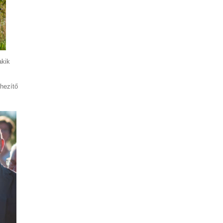
akik
hezítő