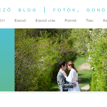
ező blog | fotók, gon
őtt
Esküvő
Esküvő után
Portré
Tánc
Ka