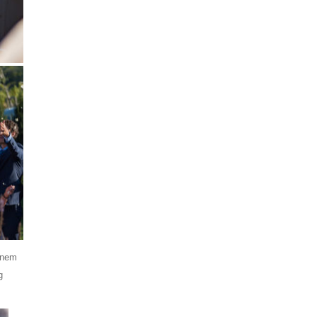
s nem
g