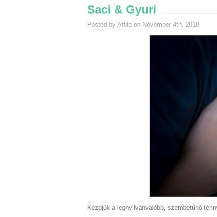
Saci & Gyuri
Posted by Attila on November 4th, 2018
Kezdjük a legnyilvánvalóbb, szembetűnő ténn