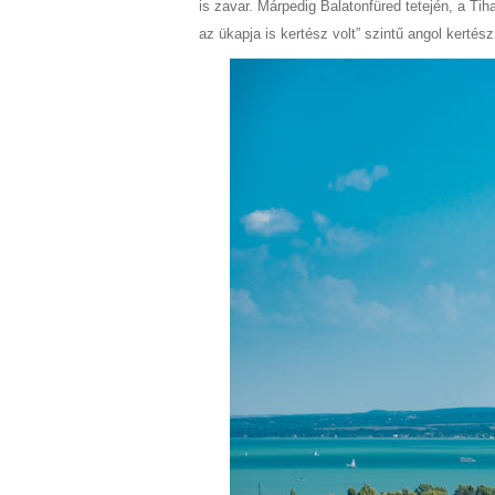
is zavar. Márpedig Balatonfüred tetején, a Ti
az ükapja is kertész volt” szintű angol kertész