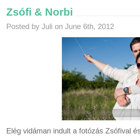
Zsófi & Norbi
Posted by Juli on June 6th, 2012
Elég vidáman indult a fotózás Zsófival é