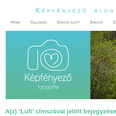
Képfényező blo
Home
Galleries
Esküvő előtt
Esküvő
E
A(z) ‘Lufi’ címszóval jelölt bejegyzés