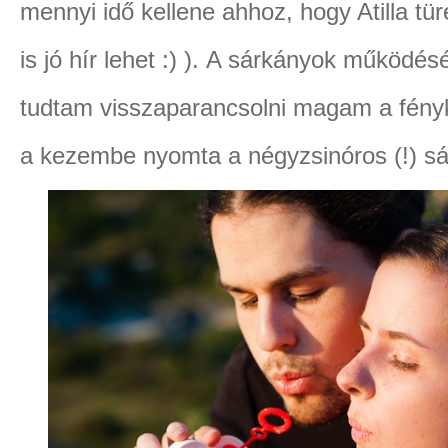
mennyi idő kellene ahhoz, hogy Atilla tü
is jó hír lehet :) ). A sárkányok működésér
tudtam visszaparancsolni magam a fény
a kezembe nyomta a négyzsinóros (!) sá