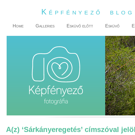
Képfényező blo
Home
Galleries
Esküvő előtt
Esküvő
E
A(z) ‘Sárkányeregetés’ címszóval jelö