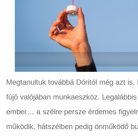
Megtanultuk továbbá Dóritól még azt is
fújó valójában munkaeszköz. Legalábbis
ember… a szélre persze érdemes figyeln
működik, hátszélben pedig önműködő bu