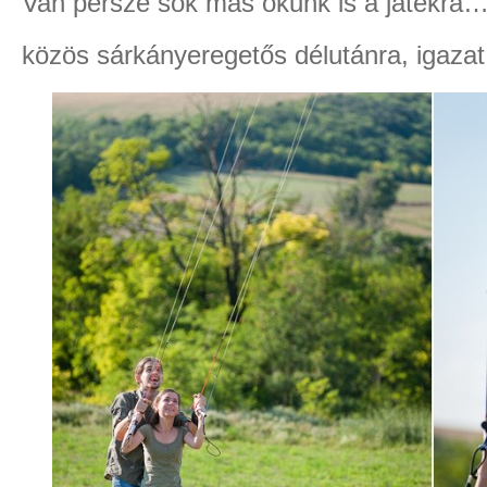
Van persze sok más okunk is a játékra…
közös sárkányeregetős délutánra, igazat 