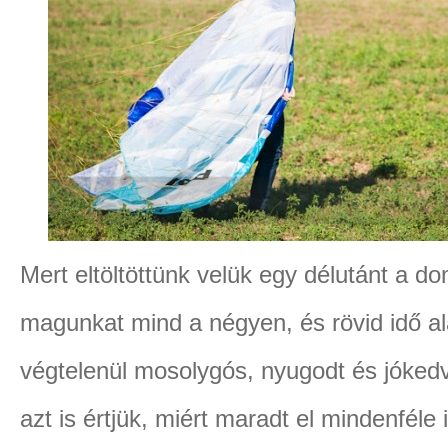
Mert eltöltöttünk velük egy délutánt a do
magunkat mind a négyen, és rövid idő al
végtelenül mosolygós, nyugodt és jóked
azt is értjük, miért maradt el mindenfél