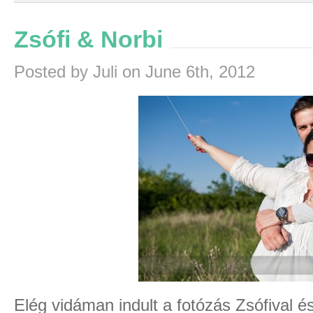
Zsófi & Norbi
Posted by Juli on June 6th, 2012
Elég vidáman indult a fotózás Zsófival é