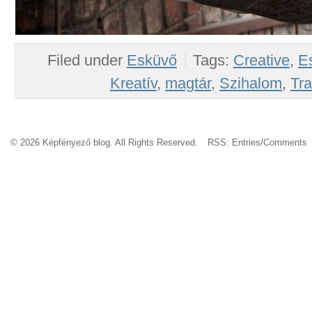
Filed under
Esküvő
Tags:
Creative
,
E
Kreatív
,
magtár
,
Szihalom
,
Tra
© 2026 Képfényező blog. All Rights Reserved.
RSS:
Entries
/
Comments