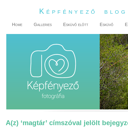
Képfényező blo
Home
Galleries
Esküvő előtt
Esküvő
E
A(z) ‘magtár’ címszóval jelölt bejegy