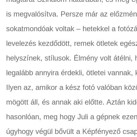
is megvalósítva. Persze már az előzmé
sokatmondóak voltak – hetekkel a fotózá
levelezés kezdődött, remek ötletek egész
helyszínek, stílusok. Élmény volt átélni, 
legalább annyira érdekli, ötletei vannak, 
Ilyen az, amikor a kész fotó valóban kö
mögött áll, és annak aki előtte. Aztán ki
hasonlóan, meg hogy Juli a gépnek ezen a
úgyhogy végül bővült a Képfényező csapa