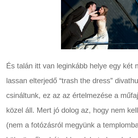
És talán itt van leginkább helye egy ké
lassan elterjedő “trash the dress” divathu
csináltunk, ez az az értelmezése a műf
közel áll. Mert jó dolog az, hogy nem kel
(nem a fotózásról megyünk a templomba,