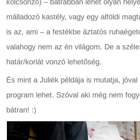
kölcsönző) – bátrabban lehet olyan hely
málladozó kastély, vagy egy alföldi magtá
is az, ami – a festékbe áztatós ruhaége
valahogy nem az én világom. De a szél
határ/korlát vonzó lehetőség.
És mint a Juliék példája is mutatja, jóva
program lehet. Szóval aki még nem fogyot
bátran! :)