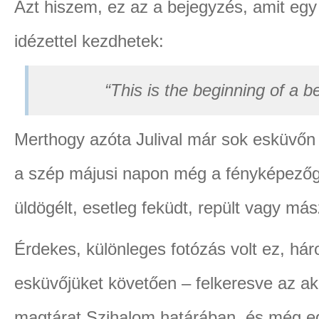
Azt hiszem, ez az a bejegyzés, amit eg
idézettel kezdhetek:
“This is the beginning of a be
Merthogy azóta Julival már sok esküvőn
a szép májusi napon még a fényképezőgé
üldögélt, esetleg feküdt, repült vagy más
Érdekes, különleges fotózás volt ez, há
esküvőjüket követően – felkeresve az akk
magtárat Szihalom határában, és még eg