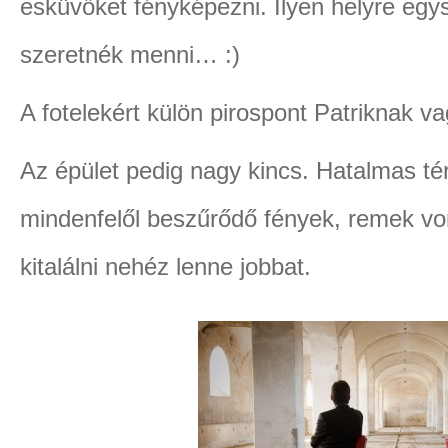
esküvőket fényképezni. Ilyen helyre eg
szeretnék menni… :)
A fotelekért külön pirospont Patriknak vag
Az épület pedig nagy kincs. Hatalmas tér
mindenfelől beszűrődő fények, remek vo
kitalálni nehéz lenne jobbat.