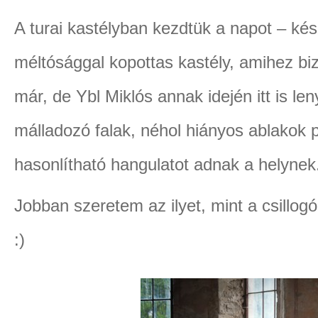
A turai kastélyban kezdtük a napot – kés
méltósággal kopottas kastély, amihez bi
már, de Ybl Miklós annak idején itt is l
málladozó falak, néhol hiányos ablakok
hasonlítható hangulatot adnak a helynek
Jobban szeretem az ilyet, mint a csillogó
:)