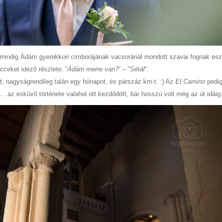
nt mindig Ádám gyerekkori cimborájának vacsoránál mondott szavai fognak e
cceket idéző részlete: “
Ádám merre van?
” – “
Sétál
“.
t, nagyságrendileg talán egy hónapot, és párszáz km-t. :) Az
El Camino
pedig
… az esküvő története valahol ott kezdődött, bár hosszú volt még az út idáig