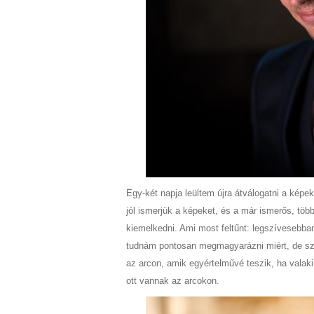
Egy-két napja leültem újra átválogatni a képek
jól ismerjük a képeket, és a már ismerős, tö
kiemelkedni. Ami most feltűnt: legszívesebban
tudnám pontosan megmagyarázni miért, de szer
az arcon, amik egyértelművé teszik, ha valaki
ott vannak az arcokon.