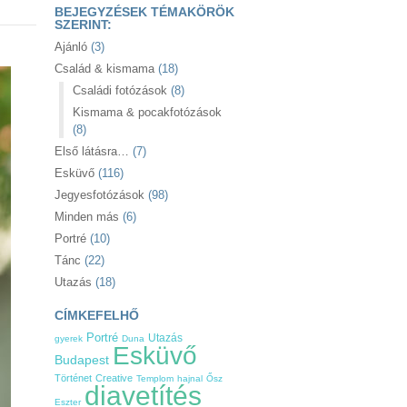
BEJEGYZÉSEK TÉMAKÖRÖK
SZERINT:
Ajánló
(3)
Család & kismama
(18)
Családi fotózások
(8)
Kismama & pocakfotózások
(8)
Első látásra…
(7)
Esküvő
(116)
Jegyesfotózások
(98)
Minden más
(6)
Portré
(10)
Tánc
(22)
Utazás
(18)
CÍMKEFELHŐ
Portré
Utazás
gyerek
Duna
Esküvő
Budapest
Történet
Creative
Templom
hajnal
Ősz
diavetítés
Eszter