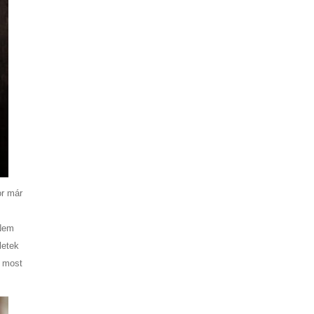
or már
 Nem
letek
k most