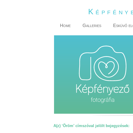
Képfény
Home
Galleries
Esküvő el
A(z) ‘Öröm’ címszóval jelölt bejegyzések: