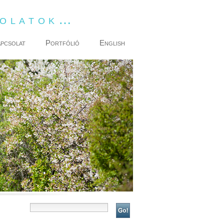
dolatok…
pcsolat
Portfólió
English