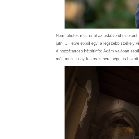
Nem tehetek róla, erről az esküvőről elsőké
jutni… illetve ebből egy, a legszebb székely vi
A hozzátartozó háttérinfó: Ádám valóban sétál
más mellett egy fontos ismeretséget is hozott