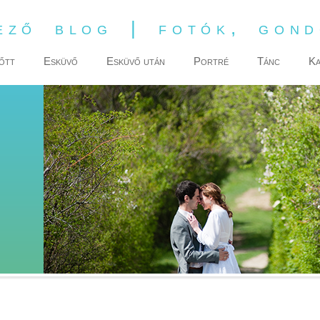
ező blog | fotók, gon
őtt
Esküvő
Esküvő után
Portré
Tánc
Ka