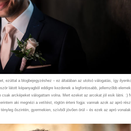
et, ezúttal a blogbejegyzéshez – ez általában az utolsó válogatás, így ilyenk
bbször látott képanyagból eddigre kezdenek a legfontosabb, jellemzőbb elemek
 csak arcképeket válogattam volna. Mert ezeket az arcokat jól esik látni. :)
intem aki megnézi a vetítést, rögtön érteni fogja: vannak azok az apró rész
 tényleg őszintén, gyermekien, szívből jövően örül – és ezek az apró vonala