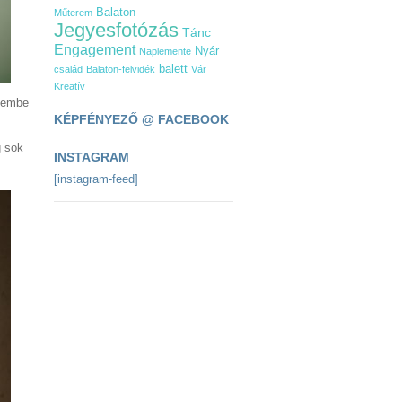
Balaton
Műterem
Jegyesfotózás
Tánc
Engagement
Nyár
Naplemente
balett
család
Balaton-felvidék
Vár
Kreatív
szembe
KÉPFÉNYEZŐ @ FACEBOOK
 sok
INSTAGRAM
.
[instagram-feed]