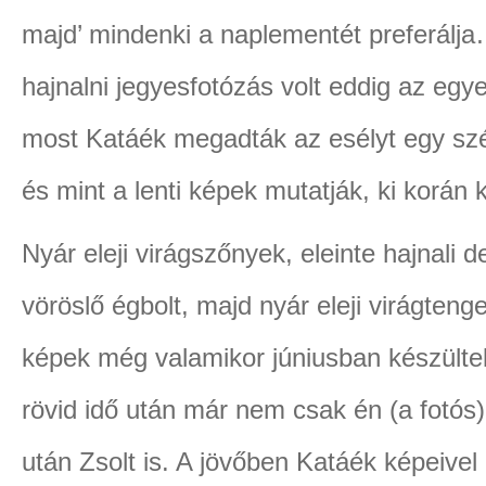
majd’ mindenki a naplementét preferálja…
hajnalni jegyesfotózás volt eddig az egy
most Katáék megadták az esélyt egy szé
és mint a lenti képek mutatják, ki korán 
Nyár eleji virágszőnyek, eleinte hajnali 
vöröslő égbolt, majd nyár eleji virágteng
képek még valamikor júniusban készültek
rövid idő után már nem csak én (a fotós)
után Zsolt is. A jövőben Katáék képeive