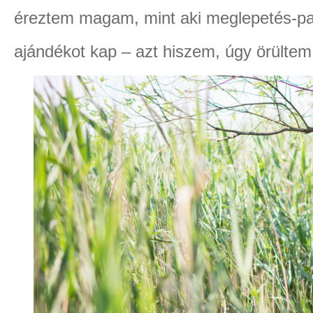
éreztem magam, mint aki meglepetés-part
ajándékot kap – azt hiszem, úgy örültem 