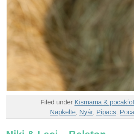
Filed under
Kismama & pocakfo
Napkelte
,
Nyár
,
Pipacs
,
Poc