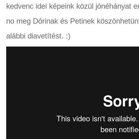
kedvenc idei képeink közül jónéhányat e
no meg Dórinak és Petinek köszönhetünk 
alábbi diavetítést. :)