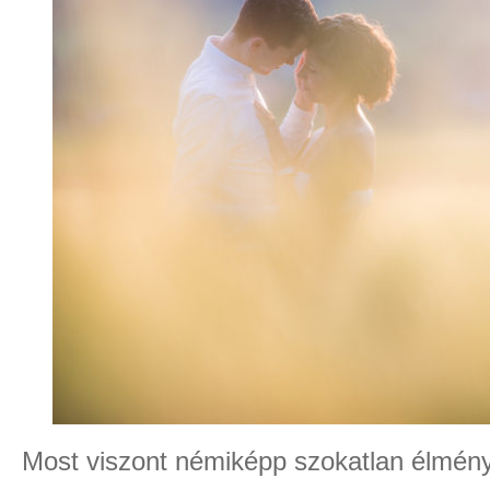
Most viszont némiképp szokatlan élményb