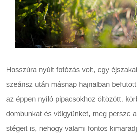
Hosszúra nyúlt fotózás volt, egy éjszaka
szeánsz után másnap hajnalban befutott 
az éppen nyíló pipacsokhoz öltözött, k
dombunkat és völgyünket, meg persze a 
stégeit is, nehogy valami fontos kimara