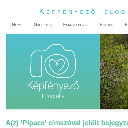
Képfényező blo
Home
Galleries
Esküvő előtt
Esküvő
E
A(z) ‘Pipacs’ címszóval jelölt bejegyz