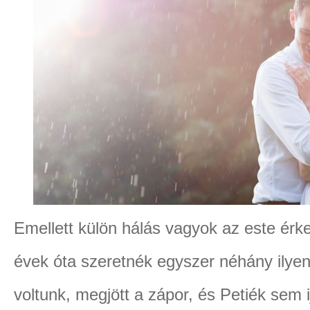
Emellett külön hálás vagyok az este érk
évek óta szeretnék egyszer néhány ilye
voltunk, megjött a zápor, és Petiék sem 