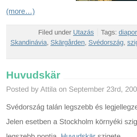
(more…)
Filed under
Utazás
Tags:
diapo
Skandinávia
,
Skärgården
,
Svédország
,
szi
Huvudskär
Posted by Attila on September 23rd, 20
Svédország talán legszebb és legjellegze
Jelen esetben a Stockholm környéki szig
legszebb pontja,
Huvudskär
szigete.