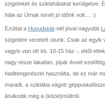
szigeteket és sziklahátakat kerülgetve. 
hála az Úrnak ismét jó időnk volt… :)
Ezúttal a
Huvudskär
-nél jóval nagyobb
L
szigetére vezetett utunk. Csak az egyik 
vagyis van ott kb. 10-15 ház -, ettől eltek
nagy része lakatlan, jópár évvel ezelőttig
haditengerészet használta, de ez már mú
maradt, a sziklába vágott géppuskafész
árulkodik még a (közel)múltról.