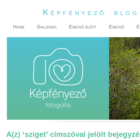
Képfényező blo
Home
Galleries
Esküvő előtt
Esküvő
E
A(z) ‘sziget’ címszóval jelölt bejegyz