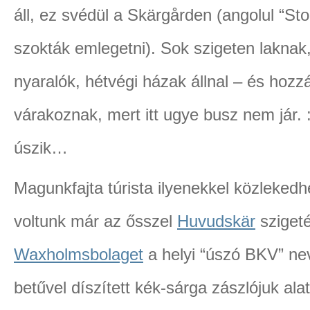
áll, ez svédül a Skärgården (angolul “S
szokták emlegetni). Sok szigeten lakna
nyaralók, hétvégi házak állnal – és hozz
várakoznak, mert itt ugye busz nem jár. 
úszik…
Magunkfajta túrista ilyenekkel közlekedh
voltunk már az ősszel
Huvudskär
szigeté
Waxholmsbolaget
a helyi “úszó BKV” ne
betűvel díszített kék-sárga zászlójuk ala