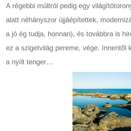
A régebbi múltról pedig egy világítótoron
alatt néhányszor újjáépítettek, modernizál
a jó ég tudja, honnan), és továbbra is hi
ez a szigetvilág pereme, vége. Innentől k
a nyílt tenger…