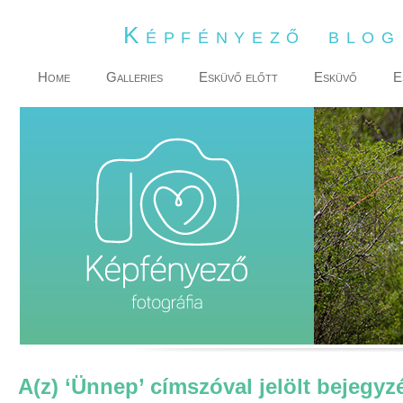
Képfényező blo
Home
Galleries
Esküvő előtt
Esküvő
E
A(z) ‘Ünnep’ címszóval jelölt bejegyz