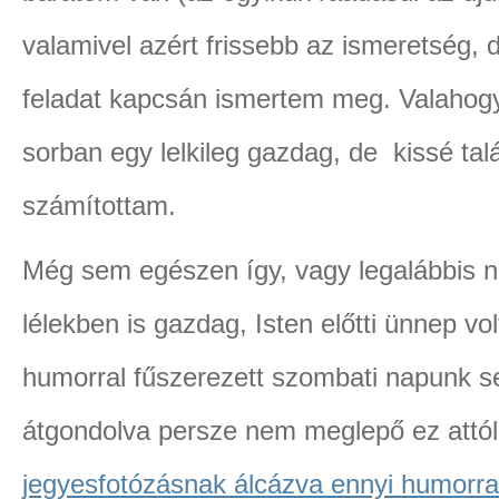
valamivel azért frissebb az ismeretség, 
feladat kapcsán ismertem meg. Valahogy
sorban egy lelkileg gazdag, de kissé ta
számítottam.
Még sem egészen így, vagy legalábbis n
lélekben is gazdag, Isten előtti ünnep vo
humorral fűszerezett szombati napunk s
átgondolva persze nem meglepő ez attól 
jegyesfotózásnak álcázva ennyi humorr