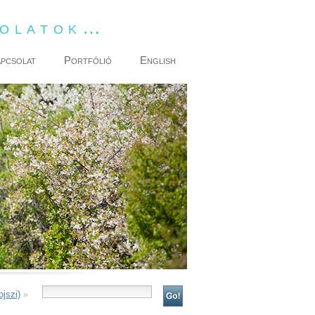
dolatok…
pcsolat
Portfólió
English
jszi)
»