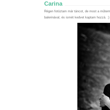
Carina
Régen fotóztam már táncot, de most a műterm
balerinával, és ismét kedvet kaptam hozzá. :)