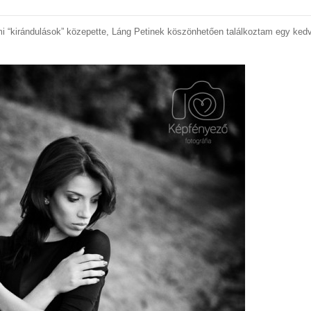
i “kirándulások” közepette, Láng Petinek köszönhetően találkoztam egy ked