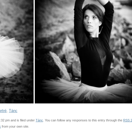
rtré
,
Tánc
:32 pm and is filed under
Tánc
. You can follow any responses to this entry through the
RSS 2
k
from your own site.