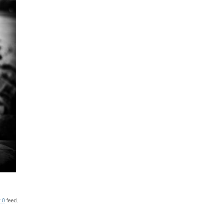
.0
feed.