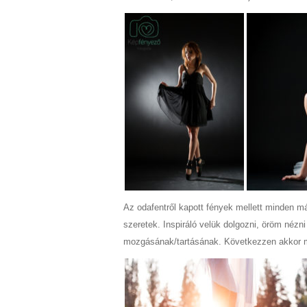
Az odafentről kapott fények mellett minden 
szeretek. Inspiráló velük dolgozni, öröm nézn
mozgásának/tartásának. Következzen akkor m