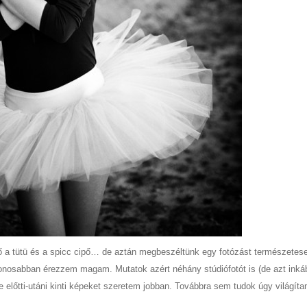
lő a tütü és a spicc cipő… de aztán megbeszéltünk egy fotózást természetes
tthonosabban érezzem magam. Mutatok azért néhány stúdiófotót is (de azt inká
 előtti-utáni kinti képeket szeretem jobban. Továbbra sem tudok úgy világítan