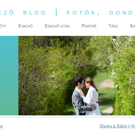
ező blog | fotók, gon
őtt
Esküvő
Esküvő után
Portré
Tánc
Ka
en
Blanka & Bálint (+Ro