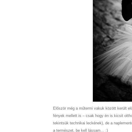
Először még a műtermi vakuk között került e
fények mellett is – csak hogy én is kicsit o
tekintsük technikai leckének), de a naplemente
a természet, be kell lássam… :)