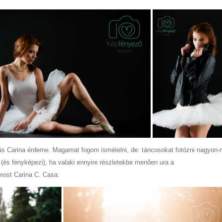
más Carina érdeme. Magamat fogom ismételni, de: táncosokat fotózni nagyon
i (és fényképezi), ha valaki ennyire részletekbe menően ura a
ost Carina C. Casa: