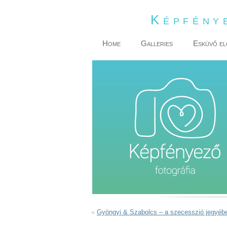
Képfény
Home
Galleries
Esküvő el
«
Gyöngyi & Szabolcs – a szecesszió jegyéb