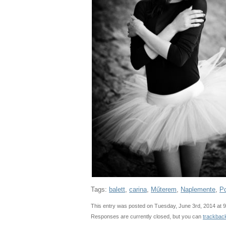
Tags:
balett
,
carina
,
Műterem
,
Naplemente
,
Po
This entry was posted on Tuesday, June 3rd, 2014 at 9
Responses are currently closed, but you can
trackbac