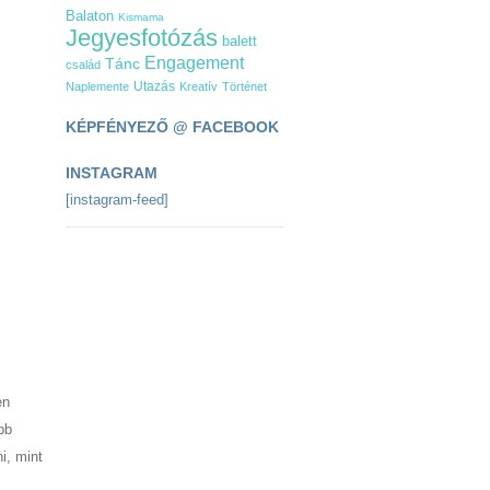
Balaton
Kismama
Jegyesfotózás
balett
Engagement
Tánc
család
Utazás
Naplemente
Kreatív
Történet
KÉPFÉNYEZŐ @ FACEBOOK
INSTAGRAM
[instagram-feed]
en
bb
i, mint