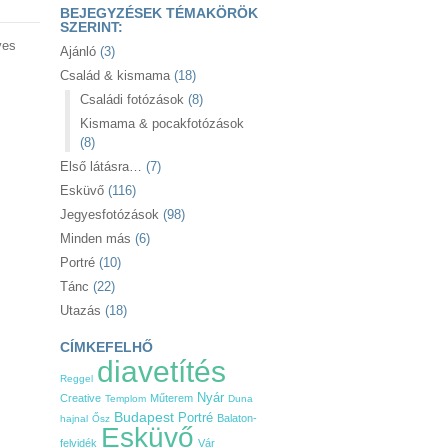
BEJEGYZÉSEK TÉMAKÖRÖK
SZERINT:
ves
Ajánló
(3)
Család & kismama
(18)
Családi fotózások
(8)
Kismama & pocakfotózások
(8)
Első látásra…
(7)
Esküvő
(116)
Jegyesfotózások
(98)
Minden más
(6)
Portré
(10)
Tánc
(22)
Utazás
(18)
CÍMKEFELHŐ
diavetítés
Reggel
Nyár
Creative
Műterem
Templom
Duna
Budapest
Portré
Balaton-
hajnal
Ősz
Esküvő
felvidék
Vár