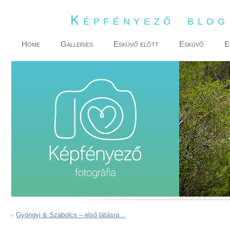
Képfényező blo
Home
Galleries
Esküvő előtt
Esküvő
E
«
Gyöngyi & Szabolcs – első látásra…