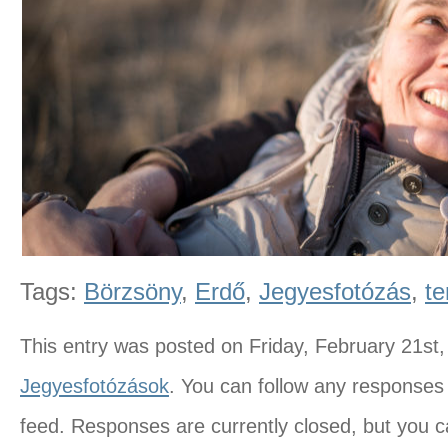
Tags:
Börzsöny
,
Erdő
,
Jegyesfotózás
,
t
This entry was posted on Friday, February 21st,
Jegyesfotózások
. You can follow any responses 
feed. Responses are currently closed, but you 