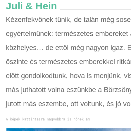
Juli & Hein
Kézenfekvőnek tűnik, de talán még sos
egyértelműnek: természetes embereket
közhelyes… de ettől még nagyon igaz. En
őszinte és természetes emberekkel ritká
előtt gondolkodtunk, hova is menjünk, v
más juthatott volna eszünkbe a Börzsöny
jutott más eszembe, ott voltunk, és jó volt
A képek kattintásra nagyobbra is nőnek ám!