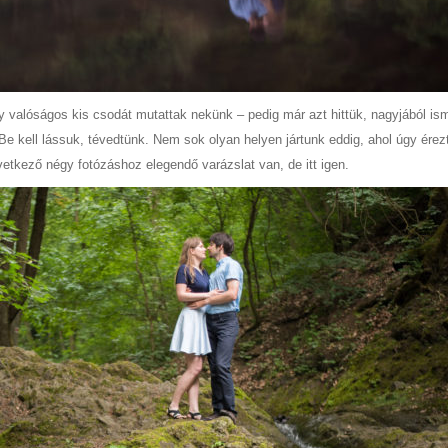
y valóságos kis csodát mutattak nekünk – pedig már azt hittük, nagyjából ism
e kell lássuk, tévedtünk. Nem sok olyan helyen jártunk eddig, ahol úgy ére
etkező négy fotózáshoz elegendő varázslat van, de itt igen.