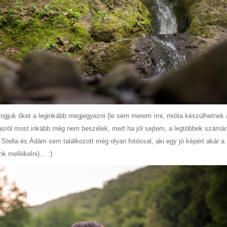
fogjuk őket a leginkább megjegyezni (le sem merem írni, mióta készülhetnek 
ásról most inkább még nem beszélek, mert ha jól sejtem, a legtöbbek számá
Stella és Ádám sem találkozott még olyan fotóssal, aki egy jó képért akár a
nk mellékelni)… :)