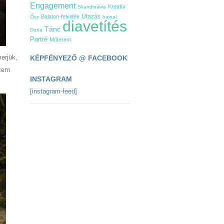
Engagement
Kreatív
Skandinávia
Utazás
Balaton-felvidék
Ősz
hajnal
diavetítés
Tánc
Duna
Portré
Műterem
erjük,
KÉPFÉNYEZŐ @ FACEBOOK
ztem
INSTAGRAM
[instagram-feed]