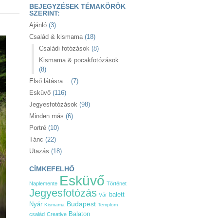
BEJEGYZÉSEK TÉMAKÖRÖK
SZERINT:
Ajánló
(3)
Család & kismama
(18)
Családi fotózások
(8)
Kismama & pocakfotózások
(8)
Első látásra…
(7)
Esküvő
(116)
Jegyesfotózások
(98)
Minden más
(6)
Portré
(10)
Tánc
(22)
Utazás
(18)
CÍMKEFELHŐ
Esküvő
Naplemente
Történet
Jegyesfotózás
balett
Vár
Nyár
Budapest
Kismama
Templom
Balaton
család
Creative