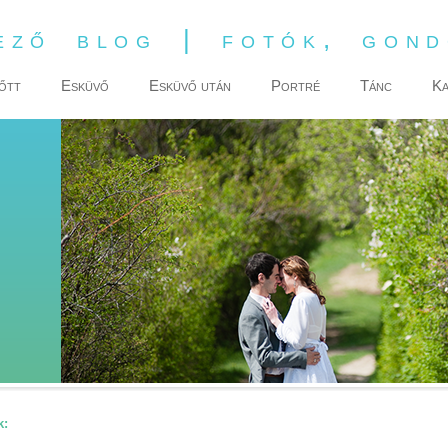
ező blog | fotók, gon
őtt
Esküvő
Esküvő után
Portré
Tánc
Ka
k: