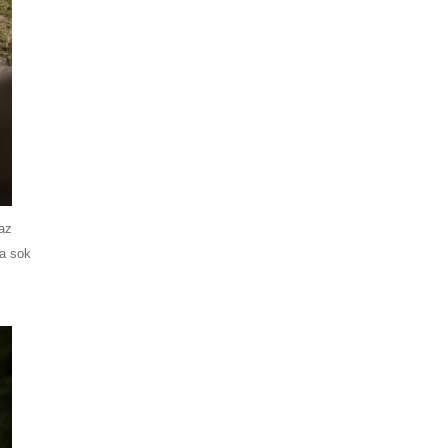
az
ra sok