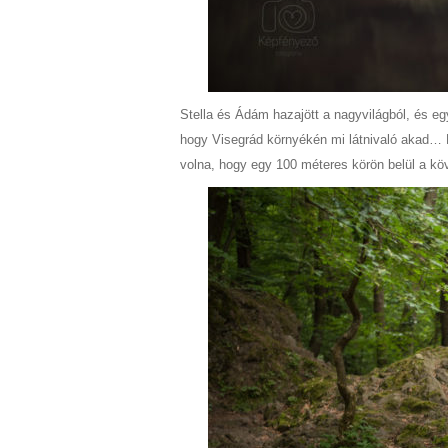
Stella és Ádám hazajött a nagyvilágból, és eg
hogy Visegrád környékén mi látnivaló akad… B
volna, hogy egy 100 méteres körön belül a köv