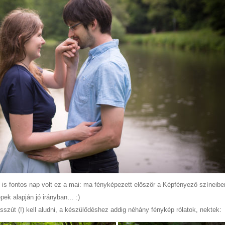
is fontos nap volt ez a mai: ma fényképezett először a Képfényező színeibe
pek alapján jó irányban… :)
sszút (!) kell aludni, a készülődéshez addig néhány fénykép rólatok, nektek: