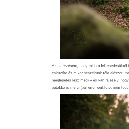
Az az érzésem, hogy mi is a lelkesedésükről 
esküvőre és mikor beszéltünk róla először; m
meglepetés lesz még) – és van rá esély, hogy 
patakba is merül (bár erről werkfotót nem tudu