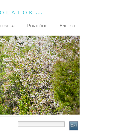
dolatok…
pcsolat
Portfólió
English