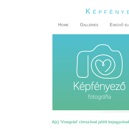
Képfény
Home
Galleries
Esküvő el
A(z) ‘Visegrád’ címszóval jelölt bejegyzése