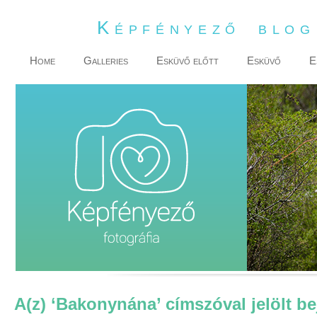
Képfényező blo
Home
Galleries
Esküvő előtt
Esküvő
E
A(z) ‘Bakonynána’ címszóval jelölt b