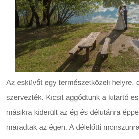
Az esküvőt egy természetközeli helyre, 
szervezték. Kicsit aggódtunk a kitartó eső
másikra kiderült az ég és délutánra épp
maradtak az égen. A délelőtti monszunr