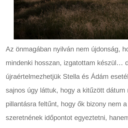
Az önmagában nyilván nem újdonság, ho
mindenki hosszan, izgatottam készül… 
újraértelmezhetjük Stella és Ádám eset
sajnos úgy láttuk, hogy a kitűzött dátum
pillantásra feltűnt, hogy ők bizony nem 
szeretnének időpontot egyeztetni, hane