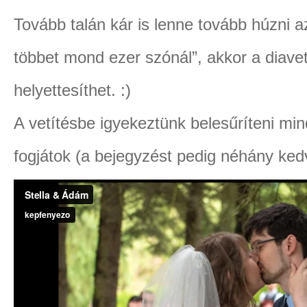
Tovább talán kár is lenne tovább húzni a
többet mond ezer szónál”, akkor a diavet
helyettesíthet. :)
A vetítésbe igyekeztünk belesűríteni min
fogjátok (a bejegyzést pedig néhány ked