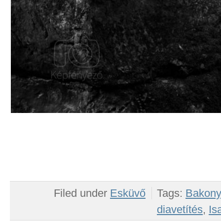
Filed under
Esküvő
Tags:
Bakony
diavetítés
,
Is