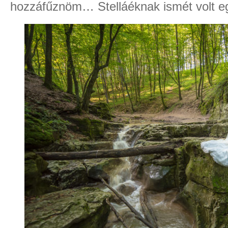
hozzáfűznöm… Stelláéknak ismét volt egy 