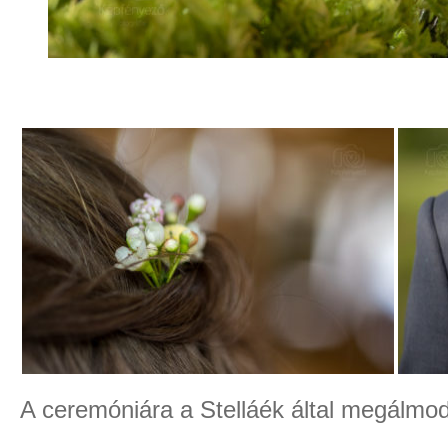
A ceremóniára a Stelláék által megálmodot