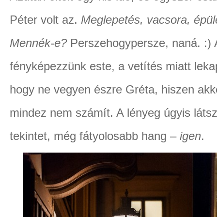
Péter volt az.
Meglepetés, vacsora, épüle
Mennék-e?
Perszehogypersze, naná. :) A
fényképezzünk este, a vetítés miatt lekapc
hogy ne vegyen észre Gréta, hiszen akk
mindez nem számít. A lényeg úgyis látsz
tekintet, még fátyolosabb hang –
igen
.