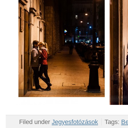
Filed under
Jegyesfotózások
Tags:
Be