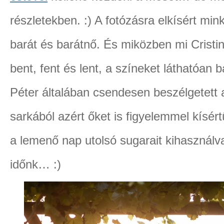
részletekben. :) A fotózásra elkísért minke
barát és barátnő. És miközben mi Cristin
bent, fent és lent, a színeket láthatóan 
Péter általában csendesen beszélgetett
sarkából azért őket is figyelemmel kísér
a lemenő nap utolsó sugarait kihasználv
időnk… :)