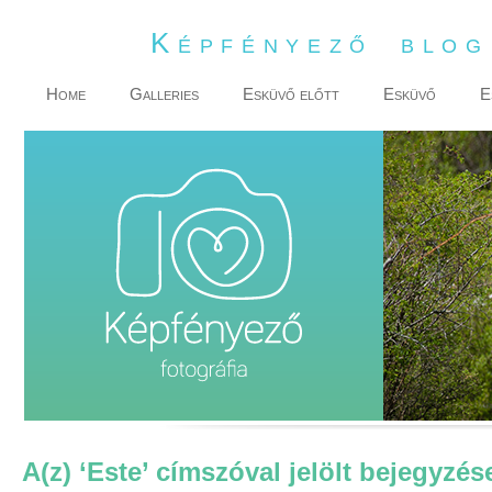
Képfényező blo
Home
Galleries
Esküvő előtt
Esküvő
E
A(z) ‘Este’ címszóval jelölt bejegyzés