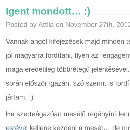
Igent mondott… :)
Posted by Attila on November 27th, 201
Vannak angol kifejezések majd minden t
jól magyarra fordítani. Ilyen az “engagem
maga eredetileg többrétegű jelentésével
során először igazán, szó szerint is ford
jártam. :)
Ha szerteágazóan mesélő regényíró len
estével
kellene kezdeni a mesét… de mo