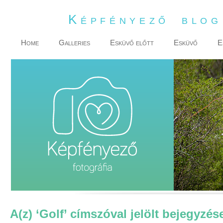
Képfényező blo
Home
Galleries
Esküvő előtt
Esküvő
E
A(z) ‘Golf’ címszóval jelölt bejegyzés