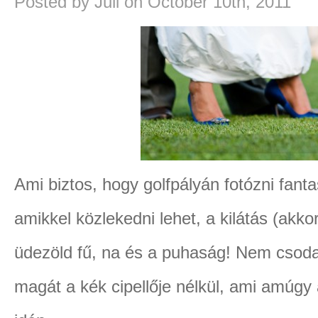
Posted by Juli on October 10th, 2011
Ami biztos, hogy golfpályán fotózni fanta
amikkel közlekedni lehet, a kilátás (akko
üdezöld fű, na és a puhaság! Nem csoda
magát a kék cipellője nélkül, ami amúgy