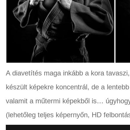
A diavetítés maga inkább a kora tavaszi,
készült képekre koncentrál, de a lentebb
valamit a műtermi képekből is… úgyhogy 
(lehetőleg teljes képernyőn, HD felbontás