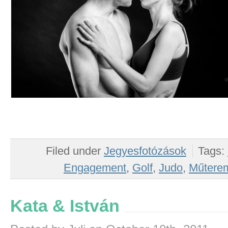
Filed under
Jegyesfotózások
Tags:
Engagement
,
Golf
,
Judo
,
Műtere
Kata & István