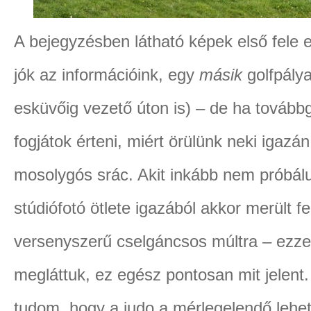
A bejegyzésben látható képek első fele e
jók az információink, egy
másik
golfpálya
esküvőig vezető úton is) – de ha tovább
fogjátok érteni, miért örülünk neki igazá
mosolygós srác. Akit inkább nem próbál
stúdiófotó ötlete igazából akkor merült fe
versenyszerű cselgáncsos múltra – ezze
megláttuk, ez egész pontosan mit jelen
tudom, hogy a judo a mérlegelendő lehet