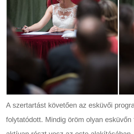
A szertartást követően az esküvői prog
folytatódott. Mindig öröm olyan esküvőn 
aktívan részt vesz az este alakításában