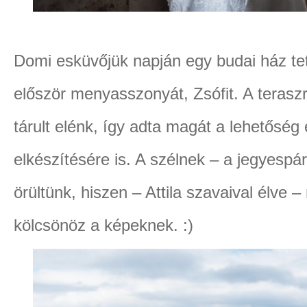
Domi esküvőjük napján egy budai ház tet
először menyasszonyát, Zsófit. A terasz
tárult elénk, így adta magát a lehetőség
elkészítésére is. A szélnek – a jegyespár
örültünk, hiszen – Attila szavaival élve
kölcsönöz a képeknek. :)