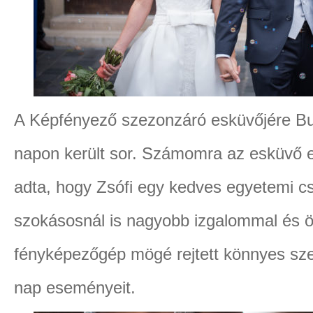
A Képfényező szezonzáró esküvőjére Bu
napon került sor. Számomra az esküvő e
adta, hogy Zsófi egy kedves egyetemi cs
szokásosnál is nagyobb izgalommal és ö
fényképezőgép mögé rejtett könnyes sz
nap eseményeit.