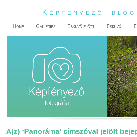
Képfényező blo
Home
Galleries
Esküvő előtt
Esküvő
E
A(z) ‘Panoráma’ címszóval jelölt beje