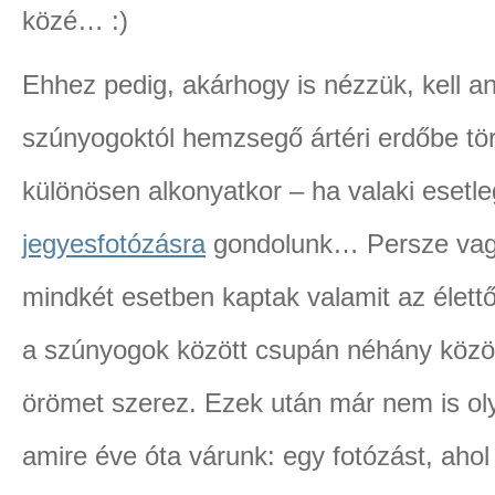
közé… :)
Ehhez pedig, akárhogy is nézzük, kell a
szúnyogoktól hemzsegő ártéri erdőbe tö
különösen alkonyatkor – ha valaki eset
jegyesfotózásra
gondolunk… Persze vag
mindkét esetben kaptak valamit az élettő
a szúnyogok között csupán néhány közös
örömet szerez. Ezek után már nem is oly
amire éve óta várunk: egy fotózást, aho