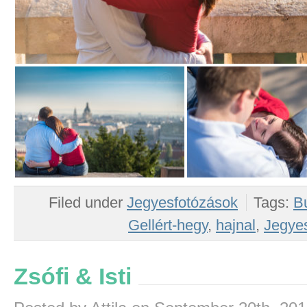
Filed under
Jegyesfotózások
Tags:
B
Gellért-hegy
,
hajnal
,
Jegye
Zsófi & Isti