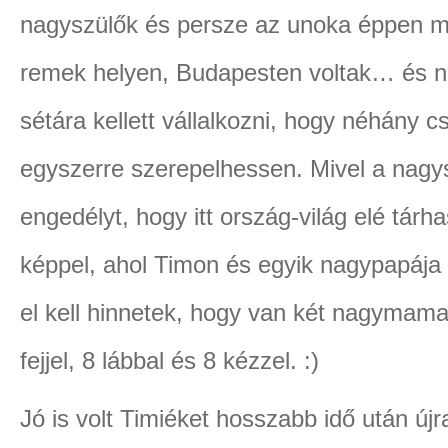
nagyszülők és persze az unoka éppen m
remek helyen, Budapesten voltak… és n
sétára kellett vállalkozni, hogy néhány c
egyszerre szerepelhessen. Mivel a nagy
engedélyt, hogy itt ország-világ elé tárh
képpel, ahol Timon és egyik nagypapája
el kell hinnetek, hogy van két nagymam
fejjel, 8 lábbal és 8 kézzel. :)
Jó is volt Timiéket hosszabb idő után újra