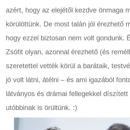
azért, hogy az elejétől kezdve önmaga m
körülöttünk. De most talán jól érezhető m
hogy ezzel biztosan nem volt gondunk. És
Zsófit olyan, azonnal érezhető (és remélh
szeretettel vették körül a barátaik, test
jó volt látni, átélni – és ami igazából fo
látványos és drámai fellegekkel díszített
utóbbinak is örültünk. :)