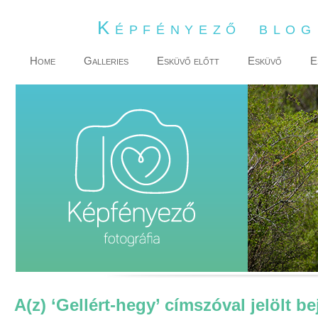
Képfényező blo
Home
Galleries
Esküvő előtt
Esküvő
E
A(z) ‘Gellért-hegy’ címszóval jelölt b