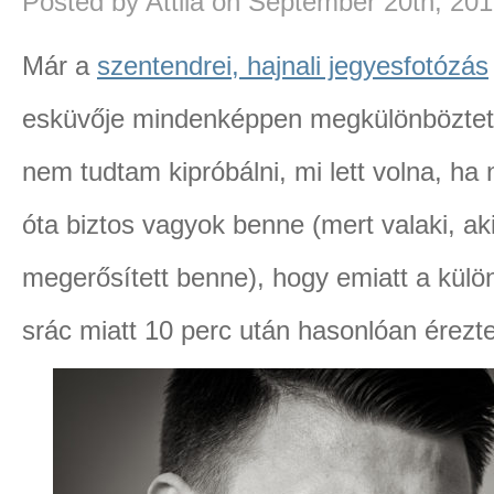
Posted by Attila on September 20th, 20
Már a
szentendrei, hajnali jegyesfotózás
esküvője mindenképpen megkülönböztetet
nem tudtam kipróbálni, mi lett volna, ha
óta biztos vagyok benne (mert valaki, aki
megerősített benne), hogy emiatt a külö
srác miatt 10 perc után hasonlóan érezte