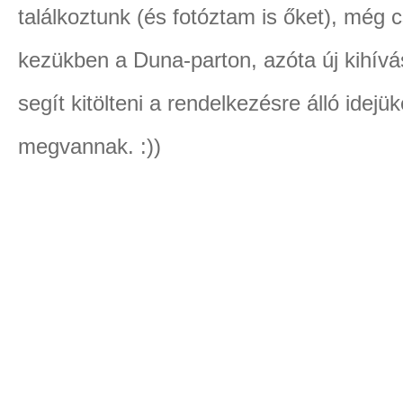
találkoztunk (és fotóztam is őket), még 
kezükben a Duna-parton, azóta új kihív
segít kitölteni a rendelkezésre álló idejü
megvannak. :))