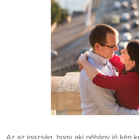
Az az igazság, hogy aki néhány jó kép k