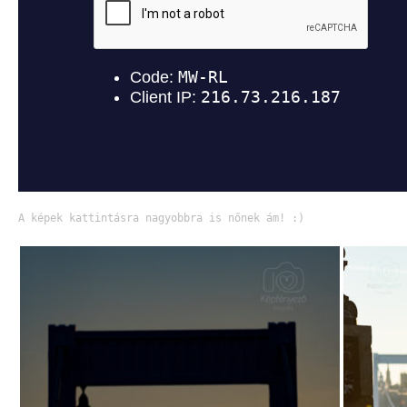
A képek kattintásra nagyobbra is nőnek ám! :)