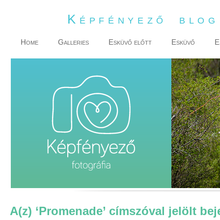
Képfényező blo
Home
Galleries
Esküvő előtt
Esküvő
E
A(z) ‘Promenade’ címszóval jelölt be