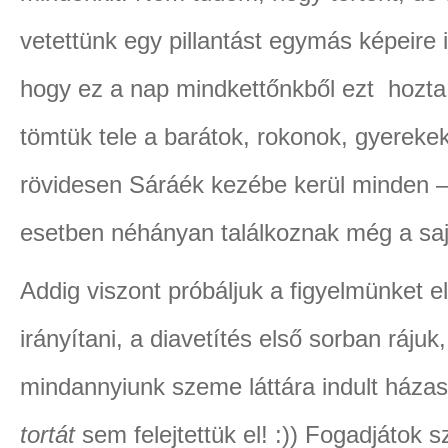
vetettünk egy pillantást egymás képeire i
hogy ez a nap mindkettőnkből ezt hozta 
tömtük tele a barátok, rokonok, gyerekek
rövidesen Sáráék kezébe kerül minden –
esetben néhányan találkoznak még a sa
Addig viszont próbáljuk a figyelmünket 
irányítani, a diavetítés első sorban ráju
mindannyiunk szeme láttára indult házas
tortát
sem felejtettük el! :)) Fogadjátok s