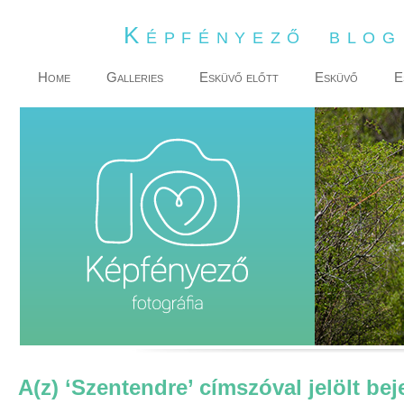
Képfényező blo
Home
Galleries
Esküvő előtt
Esküvő
E
A(z) ‘Szentendre’ címszóval jelölt be