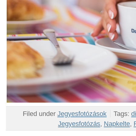
Filed under
Jegyesfotózások
Tags:
d
Jegyesfotózás
,
Napkelte
,