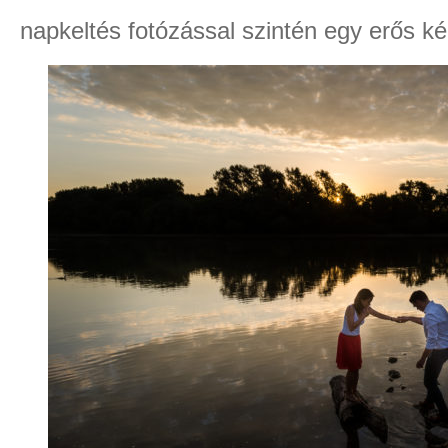
napkeltés fotózással szintén egy erős ké