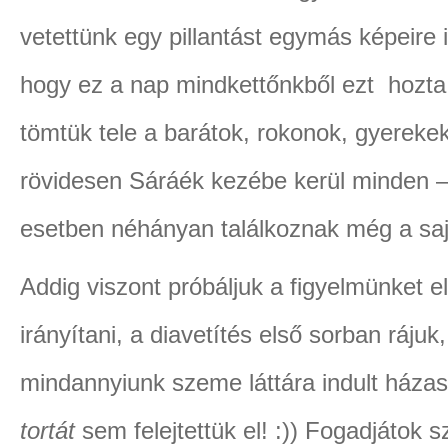
vetettünk egy pillantást egymás képeire i
hogy ez a nap mindkettőnkből ezt hozta 
tömtük tele a barátok, rokonok, gyerekek
rövidesen Sáráék kezébe kerül minden –
esetben néhányan találkoznak még a sa
Addig viszont próbáljuk a figyelmünket 
irányítani, a diavetítés első sorban ráju
mindannyiunk szeme láttára indult házas
tortát
sem felejtettük el! :)) Fogadjátok s