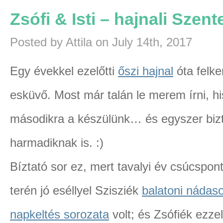
Zsófi & Isti – hajnali Szen
Posted by Attila on July 14th, 2017
Egy évekkel ezelőtti
őszi hajnal
óta felke
esküvő. Most már talán le merem írni, h
másodikra a készülünk… és egyszer bizt
harmadiknak is. :)
Bíztató sor ez, mert tavalyi év csúcspon
terén jó eséllyel Szisziék
balatoni nádaso
napkeltés sorozata
volt; és Zsófiék ezze