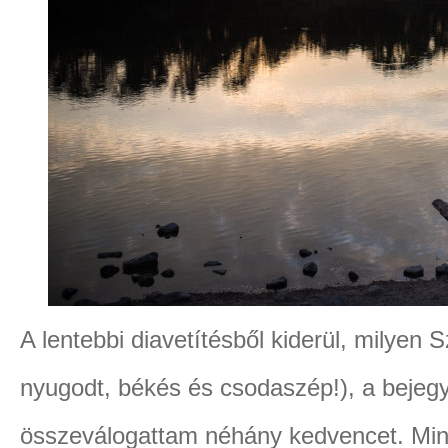
A lentebbi diavetítésből kiderül, milyen 
nyugodt, békés és csodaszép!), a bejeg
összeválogattam néhány kedvencet. Mind