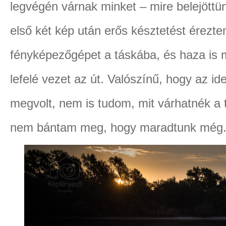
legvégén várnak minket – mire belejött
első két kép után erős késztetést érezt
fényképezőgépet a táskába, és haza is 
lefelé vezet az út. Valószínű, hogy az id
megvolt, nem is tudom, mit várhatnék a
nem bántam meg, hogy maradtunk még. 