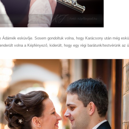
vnek Ádámék esküvője. Sosem gondoltuk volna, hogy Karácsony után még eskü
enderült volna a Képfényező, kiderült, hogy egy régi barátunk/testvérünk az ú