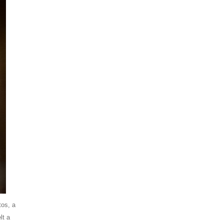
tos, a
lt a