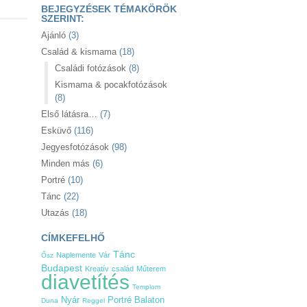
BEJEGYZÉSEK TÉMAKÖRÖK
SZERINT:
Ajánló
(3)
Család & kismama
(18)
Családi fotózások
(8)
Kismama & pocakfotózások
(8)
Első látásra…
(7)
Esküvő
(116)
Jegyesfotózások
(98)
Minden más
(6)
Portré
(10)
Tánc
(22)
Utazás
(18)
CÍMKEFELHŐ
Tánc
Naplemente
Vár
Ősz
Budapest
Kreatív
család
Műterem
diavetítés
Templom
Nyár
Balaton
Portré
Duna
Reggel