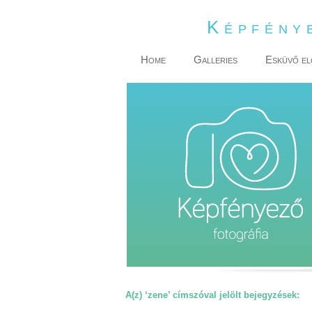
Képfény
Home
Galleries
Esküvő el
A(z) ‘zene’ címszóval jelölt bejegyzések: