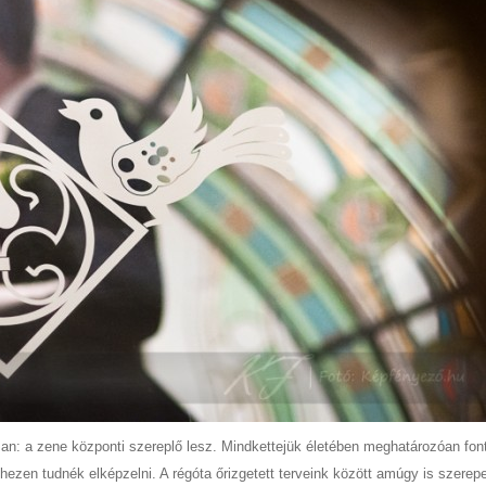
san: a zene központi szereplő lesz. Mindkettejük életében meghatározóan fon
zen tudnék elképzelni. A régóta őrizgetett terveink között amúgy is szerepe