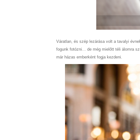
Váratlan, és szép lezárása volt a tavalyi é
fogunk fotózni… de még mielőtt téli álomra sz
már házas emberként fogja kezdeni.