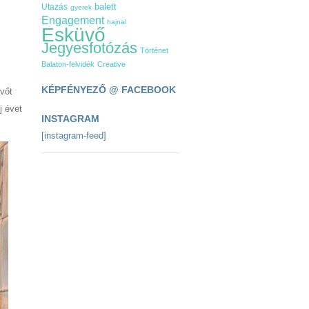
Utazás
balett
gyerek
Engagement
hajnal
Esküvő
Jegyesfotózás
Történet
Balaton-felvidék
Creative
KÉPFÉNYEZŐ @ FACEBOOK
vőt
j évet
INSTAGRAM
[instagram-feed]