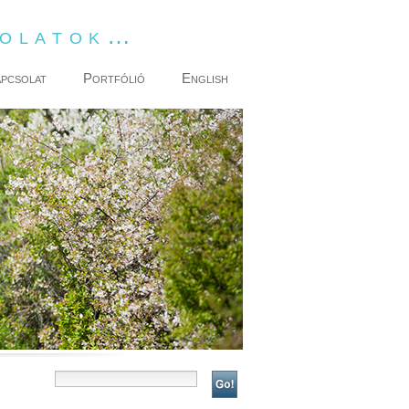
dolatok…
pcsolat
Portfólió
English