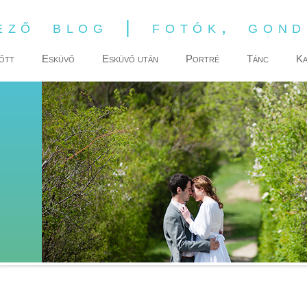
ező blog | fotók, gon
őtt
Esküvő
Esküvő után
Portré
Tánc
Ka