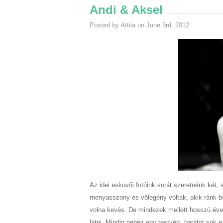
Andi & Aksel
Posted by Attila on June 3rd, 2012
Az idei esküvői fotóink sorát szeretnénk két
menyasszony és vőlegény voltak, akik ránk b
volna kevés. De mindezek mellett hosszú év
látni. Mindig nehéz egy testvért, barátot sok