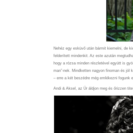
Nehéz egy esküvő után bármit kiemelni, de kic
felderített mindenkit. Az este azután megtud
hogy a rózsa minden részletével együtt is gyön
man”-nek. Mindketten nagyon finoman és jól ke
– erre a két beszédre még emlékezni fogunk e
Andi & Aksel, az Úr áldjon meg és őrizzen tite