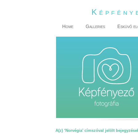
Képfény
Home
Galleries
Esküvő el
A(z) ‘Norvégia’ címszóval jelölt bejegyzése