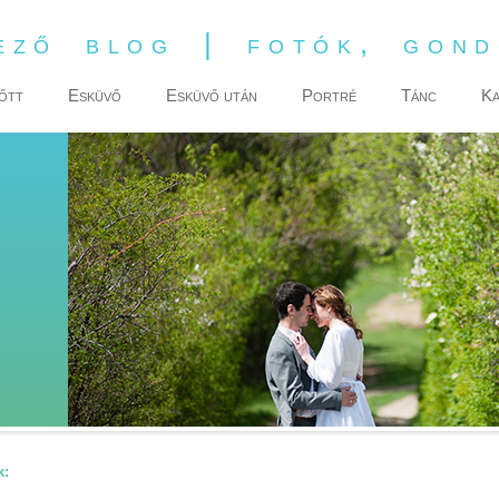
ező blog | fotók, gon
őtt
Esküvő
Esküvő után
Portré
Tánc
Ka
k: