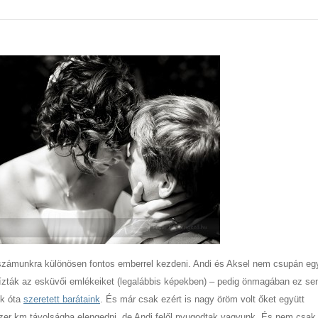
, számunkra különösen fontos emberrel kezdeni. Andi és Aksel nem csupán eg
ízták az esküvői emlékeiket (legalábbis képekben) – pedig önmagában ez s
ek óta
szeretett barátaink
. És már csak ezért is nagy öröm volt őket együtt
 ezer km távolságba elengedni, de Andi felől nyugodtak vagyunk. És nem csak 