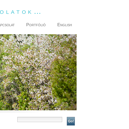
dolatok…
pcsolat
Portfólió
English