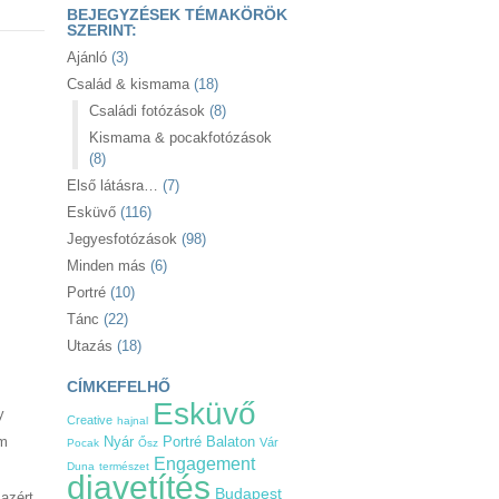
BEJEGYZÉSEK TÉMAKÖRÖK
SZERINT:
Ajánló
(3)
Család & kismama
(18)
Családi fotózások
(8)
Kismama & pocakfotózások
(8)
Első látásra…
(7)
Esküvő
(116)
Jegyesfotózások
(98)
Minden más
(6)
Portré
(10)
Tánc
(22)
Utazás
(18)
CÍMKEFELHŐ
Esküvő
y
Creative
hajnal
em
Nyár
Balaton
Portré
Vár
Pocak
Ősz
Engagement
Duna
természet
diavetítés
Budapest
azért,