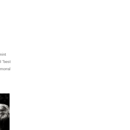
mint
l “best
umorral