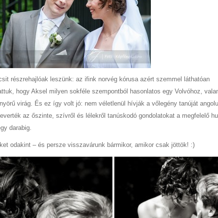
sit részrehajlóak leszünk: az ifink norvég kórusa azért szemmel láthatóan
hattuk, hogy Aksel milyen sokféle szempontból hasonlatos egy Volvóhoz, vala
yörű virág. És ez így volt jó: nem véletlenül hívják a vőlegény tanúját angolu
verték az őszinte, szívről és lélekről tanúskodó gondolatokat a megfelelő h
gy darabig.
ket odakint – és persze visszavárunk bármikor, amikor csak jöttök! :)