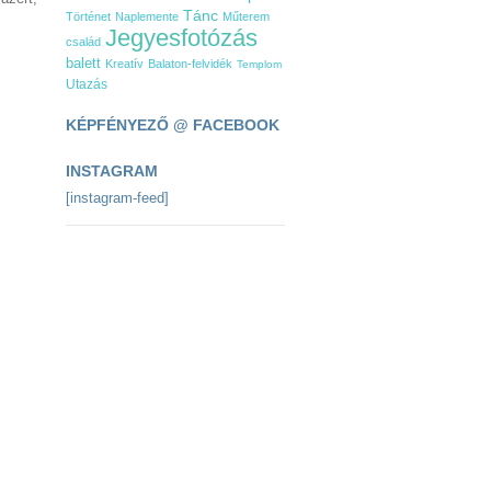
Tánc
Történet
Naplemente
Műterem
Jegyesfotózás
család
balett
Kreatív
Balaton-felvidék
Templom
Utazás
KÉPFÉNYEZŐ @ FACEBOOK
INSTAGRAM
[instagram-feed]